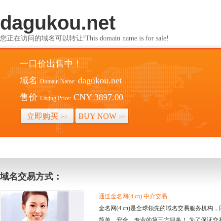
dagukou.net
您正在访问的域名可以转让!This domain name is for sale!
一口价出售中！
域名
dagukou.net
Domain Name:
售价
CNY 3897.00
Listing Price:
立即购买
BUY NOW
>>
>>
域名交易方式：
通过金名网(4.cn) 中介交易
金名网(4.cn)是全球领先的域名交易服务机
简单、安全、专业的第三方服务！ 为了保证交