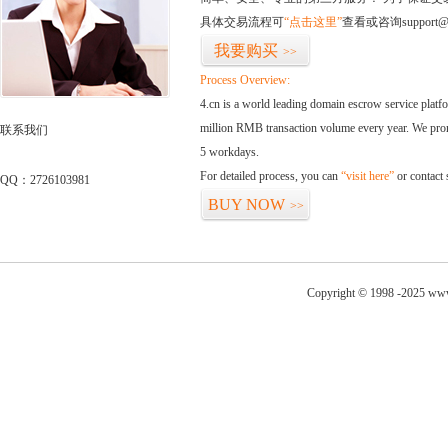
具体交易流程可
“点击这里”
查看或咨询support@
我要购买
>>
Process Overview:
4.cn is a world leading domain escrow service plat
million RMB transaction volume every year. We promi
联系我们
5 workdays.
For detailed process, you can
“visit here”
or contact
QQ：2726103981
BUY NOW
>>
Copyright © 1998 -2025 www